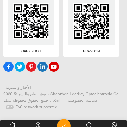
GARY ZHOU
BRANDON
الأخبار والمدونة
حقوق الطبع والنشر © 2026 Shenzhen Leadray Optoelectronic Co.,
سياسة الخصوصية
|
Xml
Ltd.. جميع الحقوق محفوظة .
IPv6 network supported.