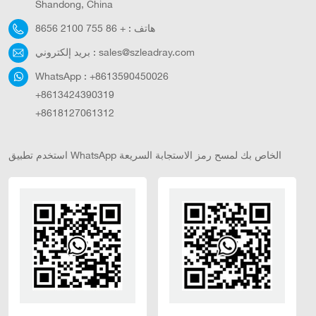
Shandong, China
هاتف :
+ 86 755 2100 8656
sales@szleadray.com
بريد إلكتروني :
WhatsApp :
+8613590450026
+8613424390319
+8618127061312
استخدم تطبيق WhatsApp الخاص بك لمسح رمز الاستجابة السريعة