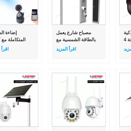
ذكية
مصباح شارع يعمل
إضاءة ال
كاملة الألوان بدقة 4
بالطاقة الشمسية مع
المتكاملة مع ك
ميجابكسل 4G ثنائية
كاميرا 4G Wifi 4MP
مزيد
اقرأ المزيد
اقرأ 
I مقاومة
خارجي لمراقبة الطاقة
وواي فاي وم
ذكي
الشمسية مصباح 60
مراقبة يعمل با
يرا
واط CCTV لاسلكي
الشمسية ومس