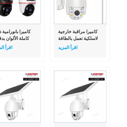
كاميرا مراقبة خارجية
كاميرا بانورامية 
لاسلكية تعمل بالطاقة
الشمسية بدقة 1080
اقرأ المزيد
اقرأ ال
بكسل ومزودة ببطارية
العدسات P66
IP PTZ وكاميرا مراقبة
للماء للمنزل ال
خارجية لاسلكية
لاسلكي واي فاي كام
مراقبة CCTV