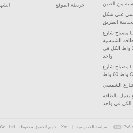
ية من الصين
خريطة الموقع
الشها
 على شكل Ufo
حديقة الطريق
مصباح شارع LED يعمل
طاقة الشمسية UFO
للحديقة بقوة 32 واط الكل في
واحد
مصباح شارع LED 20 واط 40
CE I
شارع الشمسي
يعمل بالطاقة
الكل في واحد
IPv6 
سياسة الخصوصية
|
Xml
حقوق الطبع والنشر © 2026 Shenzhen Leadray Optoelectronic Co., Ltd.. جميع الحقوق محفوظة .