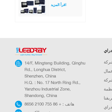
للماء IP65 بقدرة
اقرأ المزيد
25 وات و40 و60
و100 و200 و300
وات من مصابيح
LED الشمسية
المصنوعة من زجاج
ABS
دراي
شركة
14/F, Mingteng Building, Qinghu
Rd., Longhua District,
عمال
Shenzhen, China
شركة
H.Q. : No. 17 North Ring Rd.,
ظمة
Yanzhou Industrial Zone,
Shandong, China
يقنا
هاتف :
+ 86 755 2100 8656
دراي