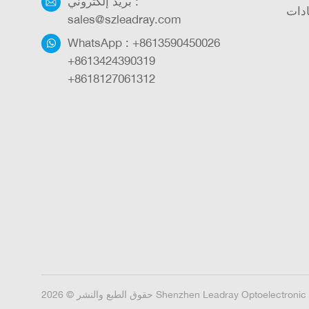
بريد إلكتروني :
دات
sales@szleadray.com
WhatsApp :
+8613590450026
+8613424390319
+8618127061312