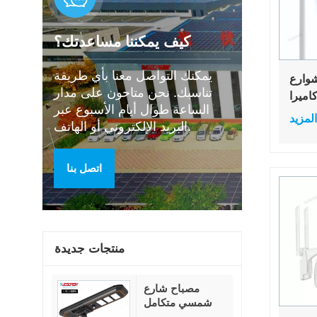
كيف يمكننا مساعدتك؟
يمكنك التواصل معنا بأي طريقة
شوارع
تناسبك. نحن متاحون على مدار
اميرا
الساعة طوال أيام الأسبوع عبر
شبكة CCTV PTZ 4G
المزيد
البريد الإلكتروني أو الهاتف.
صباح
لطاقة
تشعر
اتصل بنا
حركة
منتجات جديدة
مصباح شارع
شمسي متكامل
بقدرة 80 واط،