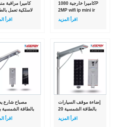
كاميرا خارجية 1080P
كاميرا مراقبة منز
2MP wifi ip mini ir
لاسلكية تعمل بالط
speed dome ptz
الشمسية ت
اقرأ المزيد
اقرأ ال
CCTV Security 360
بالبطا
wireless motion
بكسل ومزودة بخا
detector 2MP ip
واي فاي وكام
network camera
مراقبة خارجية ت
بالطاقة الشم
إضاءة موقف السيارات
مصباح شارع ي
بالطاقة الشمسية 20
بالطاقة الشمسية ب
واط الكل في واحد مع
٢٠ واط مع كا
اقرأ المزيد
اقرأ ال
كاميرا مراقبة 3