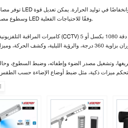
توفر مصادر إضاءة LED إضاءةً عالية الكفاءة، وعمرًا افتراضيً
وسطوع مصدر إضاءة LED وفقًا للاحتياجات الفعلية.
كاميرات المراقبة التلفزيونية المغلقة (CCTV) هي مكونات أساسية للمراقبة، وعادةً م
ريغها، وتشغيل مصدر الضوء وإطفائه، وضبط السطوع، وحال