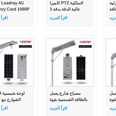
لية
كاميرا PTZ لاسلكية
ك
اقة
عالية الدقة بدقة 3
ry Card 1080P
عمل
ميجابكسل و5
IP WIFI
مزيد
اقرأ المزيد
اقرأ 
رية بدقة 1080
ميجابكسل وتتبع تلقائي
الشمسية وب
صية
وقبة سرعة 360 درجة
وكاميرا أمان خ
يرا
خارجية ملونة للرؤية
مقاومة للماء وك
عمل
الليلية وكاميرا ذكية
V PTZ
سية
تعمل بالواي فاي IP
PTZ
عمل
مصباح شارع يعمل
لوحة شمسية لإ
قوة
بالطاقة الشمسية بقوة
الشوارع مع ك
ميرا
30 واط مزود بكاميرا
CTV Wifi
مزيد
اقرأ المزيد
اقرأ 
مراقبة بدقة ١.٣
مراقبة بدقة 3