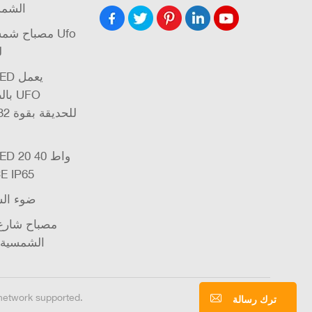
الشمس
مصباح شمسي
ل
بال
واط 60 واط P65
ضوء ال
مصباح شارع 
الشمسية 
network supported.
ترك رسالة