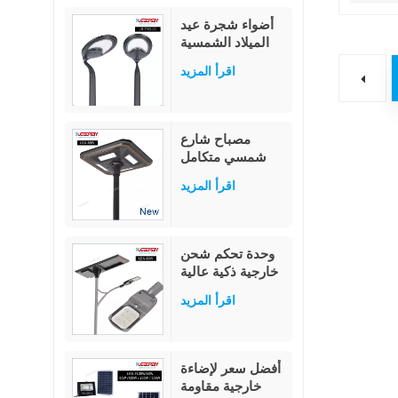
اميرا
LED للحديقة
أضواء شجرة عيد
والطريق، مصنف
الميلاد الشمسية
IP65
المقاومة للماء
اقرأ المزيد
بطول 6 أمتار من
الأسلاك النحاسية
LED، إضاءة
العطلات، سلسلة
مصباح شارع
أضواء خرافية على
شمسي متكامل
شكل نجمة، ديكور
ذكي مزود بتقنية
خارجي للحديقة
اقرأ المزيد
استشعار الضوء
بقدرة 60 واط
وحدة تحكم شحن
خارجية ذكية عالية
السطوع من
اقرأ المزيد
الألومنيوم، مصباح
شارع يعمل بالطاقة
الشمسية بقوة 80
وات
أفضل سعر لإضاءة
خارجية مقاومة