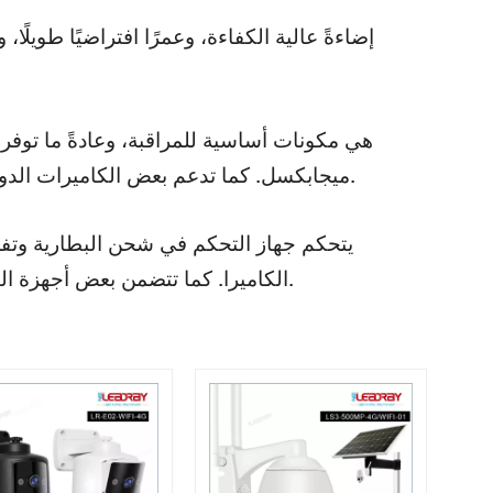
ميجابكسل. كما تدعم بعض الكاميرات الدوران بزاوية 360 درجة، والرؤية الليلية، وكشف الحركة، وميزات أخرى.
يتحكم جهاز التحكم في شحن البطارية وتف
الكاميرا. كما تتضمن بعض أجهزة التحكم ميزات ذكية، مثل ضبط أوضاع الإضاءة حسب الطقس والوقت.