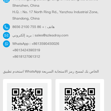
فقط خيارًا صديقًا للبيئة
تلقائيًا وفقًا لظروف
Shenzhen, China
استجابةً لسياسة "خفض
الطقس، وتحسين تأثير
H.Q. : No. 17 North Ring Rd., Yanzhou Industrial Zone,
الانبعاثات الكربونية"، بل
الإضاءة، وتعزيز الراحة
Shandong, China
هي أيضًا خيار عملي
البصرية والسلامة
هاتف :
+ 86 755 2100 8656
لخفض تكاليف تشغيل
المرورية ليلًا.تستخدم
الإضاءة الخارجية.
سلسلة مصابيح الحدائق
sales@szleadray.com
بريد إلكتروني :
المتكاملة LGH ألواحًا
شمسية من السيليكون
WhatsApp :
+8613590450026
أحادي البلورة عالية
+8613424390319
الكفاءة، ومصابيح LED
+8618127061312
عالية الإضاءة،
وبطاريات ليثيوم طويلة
العمر، وتقنية تحكم ذكية
استخدم تطبيق WhatsApp الخاص بك لمسح رمز الاستجابة السريعة
فعالة. إنها حل إضاءة
عالي الأداء مصمم
لتطبيقات متنوعة
(الساحات، والحدائق،
ومواقف السيارات،
ومزارع الأسماك،
والمزارع، وغيرها)، حيث