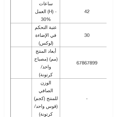
ساعات
42
العمل (H) -
30%
عتبة التحكم
30
في الإضاءة
(لوكس)
أبعاد المنتج
(مم) (مصباح
67867899
واحد/
كرتونة)
الوزن
الصافي
-
للمنتج (كجم)
(قوس واحد/
كرتونة)