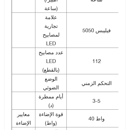
ساعة)
علامة
تجارية
فيليبس 5050
لمصابيح
LED
عدد مصابيح
LED
112
(بالقطع)
الوضع
التحكم الزمني
الضوئي
أيام ممطرة
3-5
(د)
قوة الإضاءة
معايير
40 واط
(واط)
الإضاءة