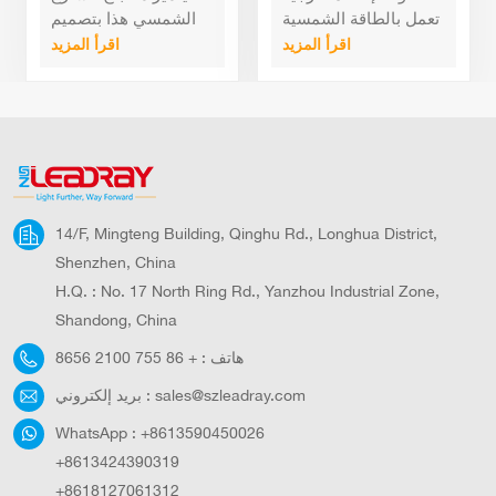
بالطاقة الشمسية حديقة
واط
تعمل بالطاقة الشمسية
الشمسي هذا بتصميم
أضواء مصنع الجملة
LED بقوة 6 فولت و18
حدودي متباين باللونين
اقرأ المزيد
اقرأ المزيد
واط مع تحكم عن بعد
الأسود والبرتقالي، مع
في الوقت
مظهر صناعي عالي
الجودة، وهو مناسب
لمختلف المشاريع
الخارجية.بفضل نظام
التكيف الذكي الحساس
للضوء، يمكنه ضبط
14/F, Mingteng Building, Qinghu Rd., Longhua District,
درجة حرارة اللون
تلقائيًا وفقًا لظروف
Shenzhen, China
الطقس، وتحسين تأثير
H.Q. : No. 17 North Ring Rd., Yanzhou Industrial Zone,
الإضاءة، وتعزيز الراحة
Shandong, China
البصرية والسلامة
هاتف :
+ 86 755 2100 8656
المرورية ليلًا.تستخدم
سلسلة مصابيح الحدائق
sales@szleadray.com
بريد إلكتروني :
المتكاملة LGH ألواحًا
شمسية من السيليكون
WhatsApp :
+8613590450026
أحادي البلورة عالية
+8613424390319
الكفاءة، ومصابيح LED
+8618127061312