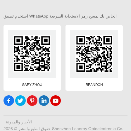
عالية الإضاءة،
وبطاريات ليثيوم طويلة
العمر، وتقنية تحكم ذكية
استخدم تطبيق WhatsApp الخاص بك لمسح رمز الاستجابة السريعة
فعالة. إنها حل إضاءة
عالي الأداء مصمم
لتطبيقات متنوعة
(الساحات، والحدائق،
ومواقف السيارات،
ومزارع الأسماك،
والمزارع، وغيرها)، حيث
توفر إضاءة مستمرة
طويلة الأمد وقدرات
استشعار ذكية.
GARY ZHOU
BRANDON
الأخبار والمدونة
حقوق الطبع والنشر © 2026 Shenzhen Leadray Optoelectronic Co.,