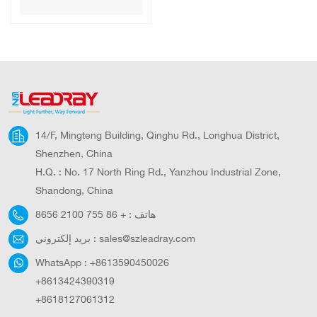
المصنعة في الصين،
مولد طاقة يعمل
بالطاقة الشمسية
بشحن سريع وشحن
تيار متردد ومستمر
وUSB
14/F, Mingteng Building, Qinghu Rd., Longhua District,
Shenzhen, China
H.Q. : No. 17 North Ring Rd., Yanzhou Industrial Zone,
Shandong, China
هاتف :
+ 86 755 2100 8656
sales@szleadray.com
بريد إلكتروني :
WhatsApp :
+8613590450026
+8613424390319
+8618127061312