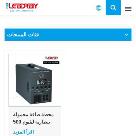
العربية
فئات المنتجات
English
français
español
العربية
中文
محطة طاقة محمولة
ببطارية ليثيوم 500
واط من الشركة
اقرأ المزيد