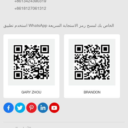
+8613424390319
+8618127061312
استخدم تطبيق WhatsApp الخاص بك لمسح رمز الاستجابة السريعة
GARY ZHOU
BRANDON