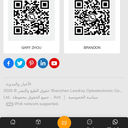
GARY ZHOU
BRANDON
الأخبار والمدونة
حقوق الطبع والنشر © 2026 Shenzhen Leadray Optoelectronic Co.,
سياسة الخصوصية
|
Xml
Ltd.. جميع الحقوق محفوظة .
IPv6 network supported.