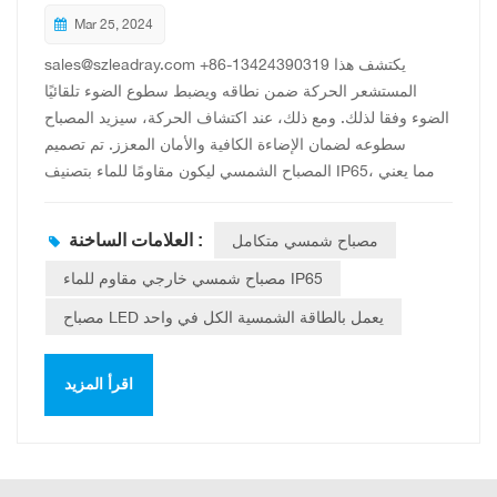
Mar 25, 2024
sales@szleadray.com +86-13424390319 يكتشف هذا
المستشعر الحركة ضمن نطاقه ويضبط سطوع الضوء تلقائيًا
الضوء وفقا لذلك. ومع ذلك، عند اكتشاف الحركة، سيزيد المصباح
سطوعه لضمان الإضاءة الكافية والأمان المعزز. تم تصميم
المصباح الشمسي ليكون مقاومًا للماء بتصنيف IP65، مما يعني
أنه محمي ضد نفثات المياه من أي اتجاه ومناسب للاستخدام في
الهواء الطلق حتى في الظروف الممطرة. 19 سنة
مصباح شمسي متكامل
العلامات الساخنة :
مصباح شمسي خارجي مقاوم للماء IP65
مصباح LED يعمل بالطاقة الشمسية الكل في واحد
اقرأ المزيد