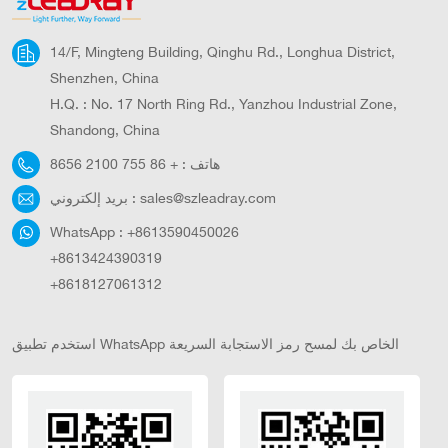
والأوساخ والحطام، والحفاظ على المظهر نظيفًا. خلال موسم
الأمطار، من الضروري بشكل خاص الاهتمام بإجراءات مقاومة
14/F, Mingteng Building, Qinghu Rd., Longhua District,
الماء لمصابيح الشوارع الشمسية لضمان التشغيل الآمن لأنظمة
Shenzhen, China
الدوائر والمكونات الإلكترونية. تجدر الإشارة إلى أن متطلبات
H.Q. : No. 17 North Ring Rd., Yanzhou Industrial Zone,
الصيانة الخاصة قد تختلف باختلاف ماركة وطراز مصابيح الشوارع
Shandong, China
الشمسية، لذا يُنصح باتباع تعليمات ومتطلبات الصيانة المُقدمة من
هاتف :
+ 86 755 2100 8656
الشركة المُصنعة. إذا لزم الأمر، يُمكنك استشارة مُختص أو مُورّد
مصابيح الشوارع الشمسية للحصول على إرشادات صيانة أكثر
sales@szleadray.com
بريد إلكتروني :
تفصيلاً.
WhatsApp :
+8613590450026
+8613424390319
+8618127061312
استخدم تطبيق WhatsApp الخاص بك لمسح رمز الاستجابة السريعة