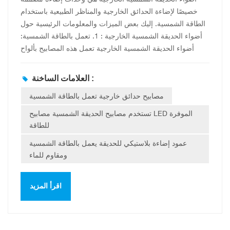
خصيصًا لإضاءة الحدائق الخارجية والمناظر الطبيعية باستخدام
الطاقة الشمسية. إليك بعض الميزات والمعلومات الرئيسية حول
أضواء الحديقة الشمسية الخارجية : 1. تعمل بالطاقة الشمسية:
أضواء الحديقة الشمسية الخارجية تعمل هذه المصابيح بألواح
شمسية مدمجة تُحوّل ضوء الشمس إلى كهرباء. تُشحن هذه
الألواح البطاريات القابلة لإعادة الشحن المرفقة خلال النهار،
العلامات الساخنة :
وتُشغّل الطاقة المُخزّنة المصابيح ليلاً. تُغني الطاقة الشمسية عن
مصابيح حدائق خارجية تعمل بالطاقة الشمسية
الحاجة إلى الأسلاك ومصادر الكهرباء الخارجية، مما يجعلها
مريحة وموفرة للطاقة. ٢. سهولة التركيب: عادةً ما تكون مصابيح
تستخدم مصابيح الحديقة الشمسية مصابيح LED الموفرة
الحدائق الشمسية الخارجية وحدات مستقلة لا تتطلب أي
للطاقة
توصيلات كهربائية. وهي سهلة التركيب ويمكن وضعها في أماكن
عمود إضاءة بلاستيكي للحديقة يعمل بالطاقة الشمسية
تصلها أشعة الشمس بشكل كافٍ، مثل الحدائق، والممرات،
ومقاوم للماء
ومداخل السيارات، وأحواض الزهور. تأتي بعض الموديلات مزودة
بأوتاد أو حوامل تثبيت لسهولة التثبيت على الأرض أو الجدران. 3.
إضاءة LED: معظم الإضاءة الخارجية تستخدم مصابيح الحديقة
اقرأ المزيد
الشمسية مصابيح LED الموفرة للطاقة مصابيح (الصمام الثنائي
الباعث للضوء). توفر مصابيح LED إضاءة ساطعة ومركزة مع
استهلاك طاقة أقل مقارنة بالمصابيح التقليدية. إنها توفر ضوءًا