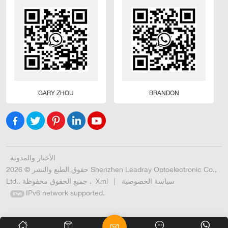
توفر مصابيح الحدائق الخارجية التي تعمل بالطاقة الشمسية حلاً
إضاءة مريحًا وصديقًا للبيئة للحدائق والممرات والمناظر الطبيعية
الخارجية. إنها تلغي الحاجة إلى الأسلاك المعقدة ومصادر الطاقة
الخارجية مع إضافة توهج ساحر إلى حديقتك أثناء الليل. الصين 18
سنوات مورد متعدد التخصصات
GARY ZHOU
BRANDON
الأخبار والمدونة
حقوق الطبع والنشر © 2026 Shenzhen Leadray Optoelectronic Co.,
سياسة الخصوصية
|
Xml
Ltd.. جميع الحقوق محفوظة .
IPv6 network supported.