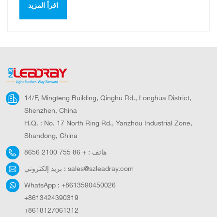
اقرأ المزيد
الشوارع، وغيرها من المجالات. لقد تطورت لتصبح مؤسسة رائدة
في مجال التحكم في إضاءة إنترنت الأشياء في الصين. شركة
شنتشن ليدراي للإلكترونيات البصرية المحدودة5F/BIdg C،
منطقة وايدونغ لونغ الصناعية، طريق مي لونغ، منطقة لونغهوا،
شنتشن، الصين
14/F, Mingteng Building, Qinghu Rd., Longhua District,
Shenzhen, China
H.Q. : No. 17 North Ring Rd., Yanzhou Industrial Zone,
Shandong, China
هاتف :
+ 86 755 2100 8656
sales@szleadray.com
بريد إلكتروني :
WhatsApp :
+8613590450026
+8613424390319
+8618127061312