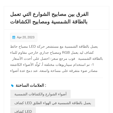
زاوية الإضاءة: تلبي زوايا الإضاءة الواسعة، مثل 120 درجة و180
درجة، احتياجات الإضاءة في السيناريوهات المختلفة.
الفرق بين مصابيح الشوارع التي تعمل
بالطاقة الشمسية ومصابيح الكشافات
Apr 20, 2023
مصباح حائط LED يعمل بالطاقة الشمسية مع مستشعر حركة
ومصباح جداري خارجي مقاوم للماء RGB كشاف ليد يعمل
بالطاقة الشمسية فوب مرجع سعر: احصل على أحدث الأسعار
1- تم استخدام سيناريوهات مختلفة أ. تُولّد الأضواء الكاشفة
مصادر ضوء متفرقة على مساحة واسعة. عند دمج عدة أضواء
كاشفة، يُمكنها توفير مصدر ضوء منتشر عالي السطوع للاستوديو.
تُستخدم أجهزة العرض الشمسية عادةً لإضاءة المباني والساحات
العلامات الساخنة :
وأحواض الزهور والحدائق وغيرها من الأماكن، مما يُضفي وضوحًا
أضواء الشوارع والكشافات الشمسية
على معالم هذه المباني ليلًا، ويزيد من جمالية المدن ليلًا. 2-
أشكال مختلفة من الإشعاع ب. شكل الإضاءة للضوء الشامل هو
كشاف LED يعمل بالطاقة الشمسية في الهواء الطلق
التشتت، لذلك عند تشغيله، فإنه سيسقط الضوء في جميع
كشاف LED
الاتجاهات، مما يؤدي إلى إضاءة جميع المناطق ضمن نطاق إضاءة