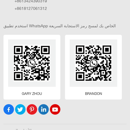
+8613424390319
+8618127061312
استخدم تطبيق WhatsApp الخاص بك لمسح رمز الاستجابة السريعة
GARY ZHOU
BRANDON