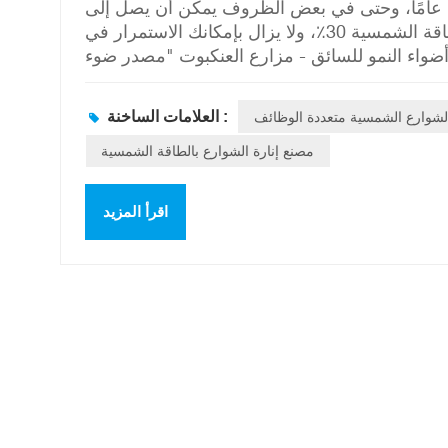
خدمة الألواح الشمسية عادة ما يكون طويلاً، يصل إلى أكثر من 15 عامًا، وحتى في بعض الظروف يمكن أن يصل إلى
أكثر من 30 عامًا، ولكن بعد 30 عامًا سيتجاوز التوهين للطاقة الشمسية 30٪، ولا يزال بإمكانك الاستمرار في
مو للسائق - مزارع العنكبوت "مصدر ضوء LED" : عمر مصدر الضوء LED طويل جدًا، ومن الناحية
النظرية يمكن أن يصل إلى أكثر من 50000 ساعة، ويمكن أن يستمر الاستخدام الفعلي أيضًا لأكثر من 10 سنوات.
بطارية" : عمر البطارية قصير نسبيًا، يتراوح عادةً بين 3 و8 سنوات، حسب نوعها والبيئة المستخدمة. البطاريات
لشوارع الشمسية متعددة الوظائف
العلامات الساخنة :
الشائعة هي بطاريات الرصاص الحمضية الغروانية وبطاريات الليثيوم، وقد يتجاوز عمر بطاريات الليثيوم 5 سنوات. وحدة
تحكم شحن الطاقة الشمسية للإضاءة الشمسية LED "وحدة التحكم" : تبلغ مدة حياة وحدة التحكم عادة حوالي 8 إلى
مصنع إنارة الشوارع بالطاقة الشمسية
10 سنوات. "عمود الإنارة" : عمر خدمة عمود المصباح طويل، ويمكن أن يصل عمومًا إلى أكثر من 10 سنوات، ويمكن
أن يصل عمر خدمة عمود المصباح المصنوع من الفولاذ عالي الجودة إلى حوالي 25 عامًا. إجراءات الصيانة من أجل
اقرأ المزيد
يانة التالية: " التفتيش والصيانة الدورية : افحص
بشكل طبيعي. في حال وجود أي عطل أو تلف، يجب
 : قم بتنظيف الألواح والمصابيح الشمسية بانتظام
أثير الإضاءة. "الشحن والتفريغ المعقولان" : اضبط
ب الشحن الزائد والتفريغ الزائد، وإطالة عمر خدمة
الرعدية، ينبغي اتخاذ تدابير الحماية من الصواعق
 أجهزة الحماية من الصواعق. " التعامل مع سوء
 الغزيرة وما إلى ذلك، يجب اتخاذ التدابير اللازمة