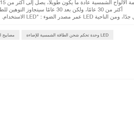
الاستخدام. أضواء الن
"ال
وحدة تحكم شحن الطاقة الشمسية للإضاءة LED
مصابيح ا
طالة عمر خدمة مصابيح الشوارع الشمسية، يمكن اتخاذ تدابير الص
ع مكونات مصابيح الشوارع الشمسية بانتظام لضمان عملها 
إصلاحه أو استبداله في الوقت المناسب. "الحفاظ على النظافة"
ب تراكم الغبار والأوساخ لتحسين كفاءة التحويل الكهروضوئي وت
علمات الشحن والتفريغ المناسبة وفقًا لتعليمات البطارية، وتجن
بطارية. "إجراءات الحماية من الصواعق" : خلال موسم العواصف 
ماية مصابيح الشوارع الشمسية من أضرار الصواعق، مثل تركيب
وال الجوية : في حالة الطقس السيئ، مثل الرياح القوية والأمطار
لحماية مكونات أضواء الشوارع الشمسية من التلف. في حالة التلف، قم بإصلاحه في الوقت المناسب.