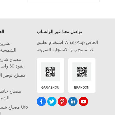
تواصل معنا عبر الواتساب
الع
استخدم تطبيق WhatsApp الخاص
مشروع 
بك لمسح رمز الاستجابة السريعة
الشمسية 
مصباح شارع 
الشمسية LED بقوة 60 واط
مصباح توفير ا
GARY ZHOU
BRANDON
مصباح حائط 
الشمس
مصباح شمسي
ل