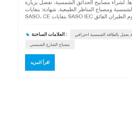
مصابيح الحدائق الشمسية، تفضل بزيارة LEADRAY. نرحب باستفساراتكم!
ية ومصباح المناظر الطبيعية. شهادة: بنفايات، CE،
SASO، CE بنفايات SASO IEC مادة: ألومنيوم الطيران الفائق AL6063-T5 التدفق الضوئي: 3000 لومن بواسطة
أشعة الشمس القوية: 4-6 ساعات أقصى قوة: 5 فولت 20 واط عمر: 25 سنة سعة: 3.2 فولت 20 أمبير/ساعة خدمة
 يعمل بالطاقة الشمسية احترافي
العلامات الساخنة :
مصباح الشارع الشمسي
اقرأ المزيد