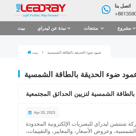
اتصل بنا
+861359
مشروع
منتجات
نبذة عن ليدراي
بيت
عمود ضوء الحديقة بالطاقة الشمسية
بيت
مود ضوء الحديقة بالطاقة الشمسية
بالطاقة الشمسية لتزيين الحدائق المجتمعية
Apr 20, 2023
شنتشن ليدراي للبصريات الإلكترونية المحدودة www.szleadray.com إنه محترف مُصنِّع مصابيح الحدائق
شمسية، وعروض الأسعار، والمعايير، والتقييمات،