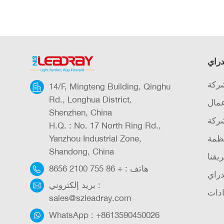
دراي
شركة
14/F, Mingteng Building, Qinghu
Rd., Longhua District,
عمال
Shenzhen, China
شركة
H.Q. : No. 17 North Ring Rd.,
ظمة
Yanzhou Industrial Zone,
Shandong, China
يقنا
هاتف :
+ 86 755 2100 8656
دراي
بريد إلكتروني :
دات
sales@szleadray.com
WhatsApp :
+8613590450026