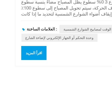
الشمسية بناءً على الاحتياجات الفعلية والظروف البيئية. 20% سطوع 3 0% سطوع يظل المصباح مضاءً بنسبة سطوع
30% عند عدم وجود حركة. 50% سطوع 10 0% سطوع عند اكتشاف الحركة، سيتم تحويل المصباح إلى سطوع 100٪
قاف أضواء الشوارع الشمسية لتحديد ما إذا كانت
مصابيح الشوارع الشمسية لتعمل الساعة السادسة
ح الشوارع ستبقى مضاءة خلال هذا الوقت من اليوم
الوقت لمصابيح الشوارع الشمسية
العلامات الساخنة :
ة. 2. عادةً ما يتم دعم وضع التحكم في الوقت بواسطة وحدة التحكم أو الجهاز
ددة، أو استخدام جهاز التحكم عن بعد، أو تطبيقات
وحدة التحكم أو الجهاز الإلكتروني لإضاءة الشارع
 في الوقت. يعد وضع التحكم في الوقت مفيدًا جدًا
بيل المثال، في بعض المناطق، يكون تدفق حركة
اقرأ المزيد
صباح الباكر يمكن أن يقلل من استهلاك الطاقة غير
كنك اختيار وضع التوقيت المناسب لتلبية احتياجات الإضاءة
المحددة. شركة شنتشن ليدراي للبصريات الإلكترونية المحدودة الصين 18 سنوات مورد متعدد التخصصات الفئات
الرئيسية: مصابيح LED الشمسية