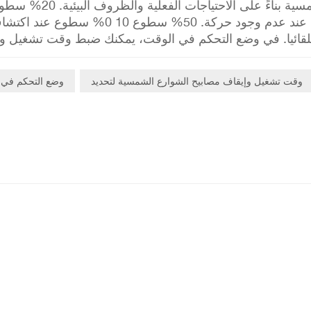
لقائيا. في وضع التحكم في الوقت، يمكنك ضبط وقت تشغيل وإي
يء خلال فترة زمنية محددة. على سبيل المثال، يمكنك ضبط 
ءً وتُطفأ الساعة السادسة صباحًا كل يوم. هذا يعني أن مصابي
وقت تشغيل وإيقاف مصابيح الشوارع الشمسية لتحديد
وضع التحكم في 
وتُطفأ في أوقات أخرى لتوفير الطاق
إلكتروني لإضاءة الشارع . يمكنك استخدام وحدة تحكم زمنية مح
لهواتف الذكية، أو المنصات السحابية لتعيين وضبط وضع التحكم
فير الطاقة وضمان عمل مصابيح الشوارع حسب الحاجة. على س
المرور في الليل منخفضًا، لذا فإن إطفاء أضواء الشوارع في ال
الضروري. 2. بناءً على احتياجاتك والظروف البيئية، يم