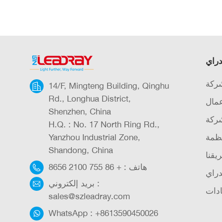
دراي
شركة
14/F, Mingteng Building, Qinghu
Rd., Longhua District,
عمال
Shenzhen, China
شركة
H.Q. : No. 17 North Ring Rd.,
ظمة
Yanzhou Industrial Zone,
Shandong, China
يقنا
هاتف :
+ 86 755 2100 8656
دراي
بريد إلكتروني :
دات
sales@szleadray.com
WhatsApp :
+8613590450026