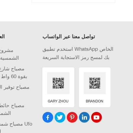
تواصل معنا عبر الواتساب
الع
استخدم تطبيق WhatsApp الخاص
مشروع 
بك لمسح رمز الاستجابة السريعة
الشمسية 
مصباح شارع 
الشمسية LED بقوة 60 واط
مصباح توفير ا
GARY ZHOU
BRANDON
مصباح حائط 
الشمس
مصباح شمسي
ل