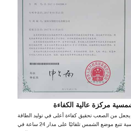
يتيح تصميمنا الحاصل على براءة اختراع "حامل التتبع التلقائي ثنائي المحور + عدسة التركيز فرينل" للألواح الشمسية تتبع موضع الشمس تلقائيًا على مدار 24 ساعة في