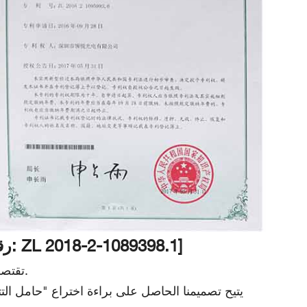
براءة اختراع "هيكل لوحة شمسية مركزة عالية الكفاءة" [رقم براءة الاختراع: ZL 2018-2-1089398.1]
تقتصر الألواح الشمسية التقليدية على زاوية الإضاءة والمساحة، مما يجعل من الصعب تحقيق كفاءة أعلى في توليد الطاقة.