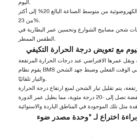
اليوم.
وعند دمجها مع عدسة التركيز، تعمل هذه التقنية على زيادة شدة الضوء بنسبة 30%، مما يعزز كفاءة تحويل الطاقة الكهروضوئية من متوسط ​​الصناعة البالغ 20% إلى أكثر
من 23%.
 مما يؤدي بشكل فعال إلى تقصير أوقات شحن مصابيح الشوارع وتحسين عمر البطارية في
الطقس الممطر.
يقوم نظام BMS المتطور لدينا، والذي يحتوي على مستشعر درجة حرارة مدمج عالي الدقة، بمراقبة درجة حرارة مجموعة البطارية في الوقت الفعلي وضبط جهد الشحن
والتيار تلقائيًا.
وأظهرت الاختبارات أن هذا النظام يمكنه الحفاظ على أكثر من 85% من سعة بطارية الليثيوم في درجات حرارة منخفضة تصل إلى -20 درجة مئوية، مما يطيل عمر الدورة
براءة اختراع لـ "وحدة مصدر ضوء LED عالية الأداء، منخفضة الاضمحلال الضوئي" [رقم براءة الاختراع: ZL 2017 2