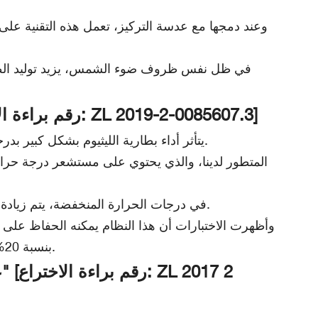
براءة اختراع "نظام إدارة بطارية الليثيوم مع تعويض درجة الحرارة التكيفي" [رقم براءة الاختراع: ZL 2019-2-0085607.3]
يتأثر أداء بطارية الليثيوم بشكل كبير بدرجة الحرارة، حيث تنخفض السعة عند درجات الحرارة المنخفضة ويقل عمرها الافتراضي عند درجات الحرارة المرتفعة.
في درجات الحرارة المنخفضة، يتم زيادة جهد الشحن لتنشيط نشاط البطارية؛ وفي درجات الحرارة المرتفعة، يتم تقليل تيار الشحن لمنع ارتفاع درجة الحرارة.
بنسبة 20% (من 1500 إلى 1800 دورة)، مما يجعله مناسبًا للمناخات المعقدة مثل تلك الموجودة في المناطق الباردة والاستوائية.