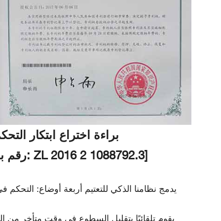
براءة اختراع ابتكار التح
براءة اختراع "نظام تعتيم ذكي متعدد الأوضاع ومراقبة عن بُعد" [رقم براءة الاختراع: ZL 2016 2 1088792.3]
يدمج نظامنا الذكي للتعتيم أربعة أوضاع: التحكم في
يقوم تلقائيًا بتقليل السطوع في وقت متأخر من ا