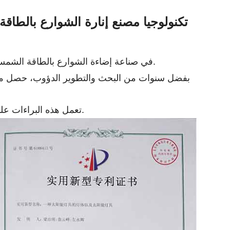
تكنولوجيا مصنع إنارة الشوارع بالطاقة
في صناعة إضاءة الشوارع بالطاقة الشمسية، لا تعد براءات الاختراع بمثابة وسام شرف للابتكار التكنولوجي فحسب، بل تعد أيضًا ضمانًا قويًا لأداء المنتج وجودته.
بفضل سنوات من البحث والتطوير الدؤوب، حصل مصنعن
تعمل هذه البراءات على معالجة نقاط الضعف في الصناعة وتوفر للعملاء منتجات إضاءة الشوارع بالطاقة الشمسية أكثر كفاءة وذكاءً ومتانة.