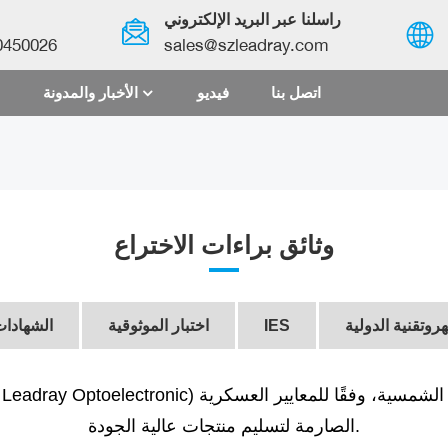
راسلنا عبر البريد الإلكتروني
0450026
sales@szleadray.com
اتصل بنا
فيديو
الأخبار والمدونة
English
français
español
وثائق براءات الاختراع
العربية
中文
هروتقنية الدولية
IES
اختبار الموثوقية
الشهادا
(Shenzhen Leadray Optoelectronic) هي أول مؤسسة مؤهلة عسكريًا في صناعة الإضا
الصارمة لتسليم منتجات عالية الجودة.