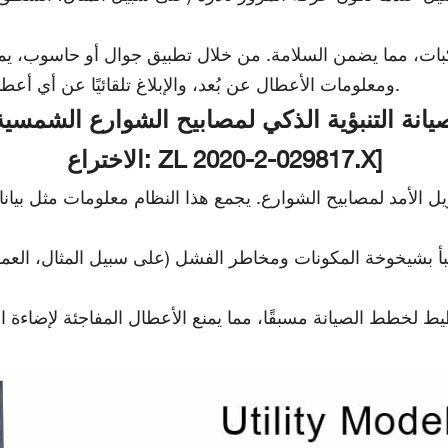
ركبات، مما يضمن السلامة. من خلال تطبيق جوال أو حاسوب، ي
ومعلومات الأعطال عن بُعد، والإبلاغ تلقائيًا عن أي أعطال، مما يقلل بشكل كبير من تكاليف التشغيل والصيانة.
نة التنبؤية الذكي لمصابيح الشوارع الشمسية استنادًا
الاختراع: ZL 2020-2-029817.X]
 الأمد لمصابيح الشوارع. يجمع هذا النظام معلومات مثل بيانات
نبأ بشيخوخة المكونات ومخاطر الفشل (على سبيل المثال، العمر 