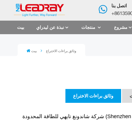
اتصل بنا
+861359
مشروع
منتجات
نبذة عن ليدراي
بيت
وثائق براءات الاختراع
بيت
ت
وثائق براءات الاختراع
ءة الشمسية، وفقًا للمعايير العسكرية
شركة شاندونغ تايهي للطاقة المحدودة