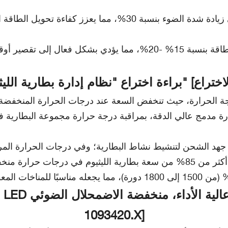
في ظل نفس ظروف ضوء الشمس، يزيد توليد الطاقة بنسبة 15% -20%،
1093420.X]