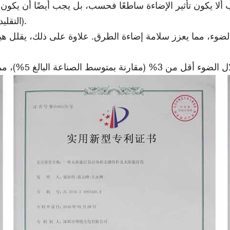
لا يكون تأثير الإضاءة ساطعًا فحسب، بل يجب أيضًا أن يكون مطابقًا لاستنساخ الألوا
لون (Ra) يتجاوز 90 (مقارنةً بـ 70-80 لمصابيح LED التقليدية).
لضوء، مما يعزز سلامة إضاءة الطرق. علاوة على ذلك، يقلل هيكل