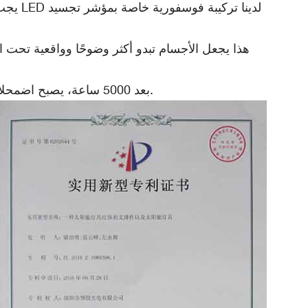
يجب أ
هذا يجعل الأجسام تبدو أكثر وضوحًا وواقعية تحت ا
بعد 5000 ساعة، يصبح اضمحلال الضوء أقل من 3% (مقارنة بمتوسط ​​الصناعة البالغ 5%)، مما يضمن إضاءة مستقرة طويلة الأمد لمصابيح الشوارع.