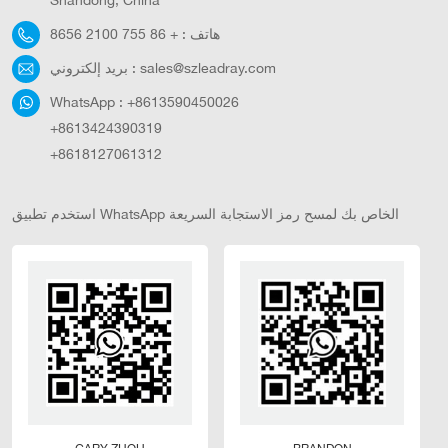
هاتف :
+ 86 755 2100 8656
sales@szleadray.com
بريد إلكتروني :
WhatsApp :
+8613590450026
+8613424390319
+8618127061312
استخدم تطبيق WhatsApp الخاص بك لمسح رمز الاستجابة السريعة