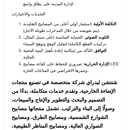
لإدارة المدينة على نطاق واسع.
التحديات والاعتبارات
التكلفة الأولية
:استثمار أولي أعلى من المصابيح التقليدية
(يتم تعويضه من خلال المدخرات طويلة الأجل).
التلوث الضوئي
:الحماية المناسبة (على سبيل المثال،
تركيبات القطع الكاملة) لتقليل الوهج وتوهج السماء.
التوافق
:التأكد من إمكانية إعادة تأهيل البنية التحتية
الحالية.
الإدارة الحرارية
:ضروري للحفاظ على كفاءة مصابيح LED
وعمرها الافتراضي في المناخات الحارة.
شنتشن ليدراي
شركة متخصصة في تصنيع منتجات
الإضاءة الخارجية، وتقدم خدمات متكاملة، بدءًا من
التصميم والبحث والتطوير والإنتاج والمبيعات،
وصولًا إلى البناء والتركيب. تشمل منتجاتها مصابيح
الشوارع الشمسية، ومصابيح الطرق، ومصابيح
الصواري العالية، ومصابيح المناظر الطبيعية،