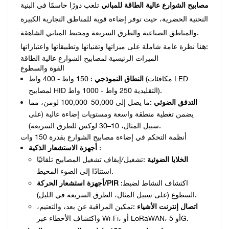
مصابيح الشوارع عالية الطاقة للمباني
تلعب دورًا حاسمًا في البنية
التحتية الحضرية، حيث توفر إضاءة قوية للمناطق التجارية الكبيرة
والمناطق الصناعية والطرق السريعة ومحيط المباني الشاهقة.
هنا
نظرة عامة شاملة على ميزاتها وتقنياتها وتطبيقاتها واعتباراتها:
الميزات الرئيسية لمصابيح الشوارع عالية الطاقة
القوة والسطوع
النطاق النموذجي
: 150 واط - 400 واط (مكافئات LED
لمصابيح HID التقليدية 250 واط - 1000 واط).
التدفق الضوئي
:ما يصل إلى 50,000–100,000 لومن، مما
يضمن تغطية منطقة واسعة ومستويات إضاءة عالية (على
سبيل المثال، 10–30 لوكس للطرق السريعة).
أنظمة التحكم في إضاءة مصابيح الشوارع بقدرة 150 وات
:
أجهزة الاستشعار الذكية
الخلايا الضوئية
:تشغيل/إيقاف تشغيل المصابيح تلقائيًا
استنادًا إلى الضوء المحيط.
:اكتشاف النشاط لضبط
أجهزة استشعار الحركة/PIR
السطوع (على سبيل المثال، الطرق السريعة في الليل).
اتصال إنترنت الأشياء
:تمكين المراقبة عن بعد، والتعتيم،
واكتشاف الأخطاء عبر Wi-Fi، أو LoRaWAN، أو 5G.