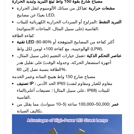
مصباح شارع بقوة 150 واط
تينغ
التبريد وتبديد الحرارة
مشعات حرارية
:هياكل من سبائك الألومنيوم لنقل الحرارة
بعيدًا عن مصابيح LED.
التبريد النشط
:المراوح أو المبردات الحرارية الكهربائية للبيئات
القاسية (على سبيل المثال، المناخات الاستوائية).
كفاءة الطاقة
:80-90% أكثر كفاءة من المصابيح المتوهجة أو
تقنية LED
الهالوجينية، مع كفاءة 100+ لومن لكل واط (LPW).
عناصر التحكم الذكية
:تعمل خيارات التعتيم (على سبيل المثال،
أجهزة استشعار الحركة، وجدولة الوقت) على تقليل هدر
الطاقة بنسبة تصل إلى 60%.
مصباح شارع 150 واط
هتينج
المتانة وعمر الخدمة
: الحد الأدنى IP65 (مقاوم للغبار ومقاوم لنفث
تصنيف IP
الماء)؛ تصنيفات أعلى (على سبيل المثال، IP68) للبيئات
القاسية.
عمر
:50,000–100,000 ساعة (5–10 سنوات)، مما يقلل من
تكاليف الصيانة.