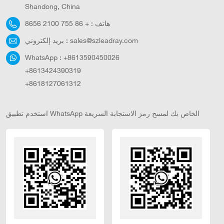
Shandong, China
هاتف :
+ 86 755 2100 8656
sales@szleadray.com
بريد إلكتروني :
WhatsApp :
+8613590450026
+8613424390319
+8618127061312
استخدم تطبيق WhatsApp الخاص بك لمسح رمز الاستجابة السريعة