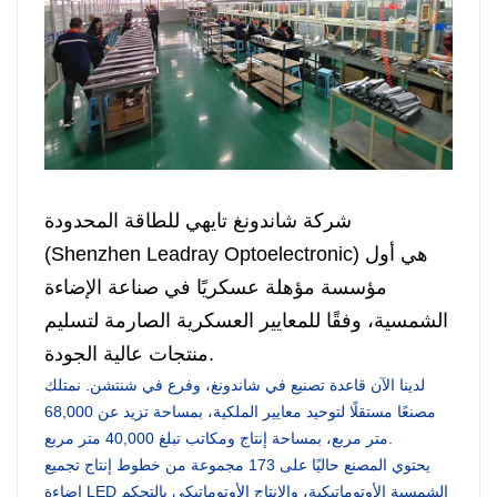
شركة شاندونغ تايهي للطاقة المحدودة
(Shenzhen Leadray Optoelectronic) هي أول
مؤسسة مؤهلة عسكريًا في صناعة الإضاءة
الشمسية، وفقًا للمعايير العسكرية الصارمة لتسليم
منتجات عالية الجودة.
لدينا الآن قاعدة تصنيع في شاندونغ، وفرع في شنتشن. نمتلك
مصنعًا مستقلًا لتوحيد معايير الملكية، بمساحة تزيد عن 68,000
متر مربع، بمساحة إنتاج ومكاتب تبلغ 40,000 متر مربع.
يحتوي المصنع حاليًا على 173 مجموعة من خطوط إنتاج تجميع
إضاءة LED الشمسية الأوتوماتيكية، والإنتاج الأوتوماتيكي بالتحكم