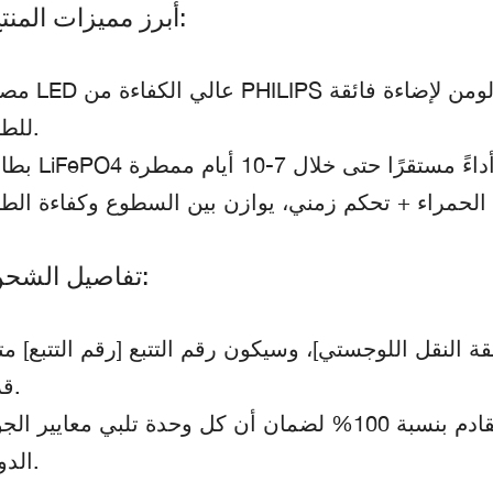
🔹 أبرز مميزات المنتج:
مصباح LED عالي الكفاءة من PHILIPS بقوة 80 واط، 
للطرق.
🔹 تفاصيل الشحن:
ة النقل اللوجستي]، وسيكون رقم التتبع [رقم التتبع] متا
قريبًا.
أجرى فريق مراقبة الجودة لدينا اختبارات تقادم بنسبة 100% لضمان أن كل وحدة تلبي معايير 
الدولية.