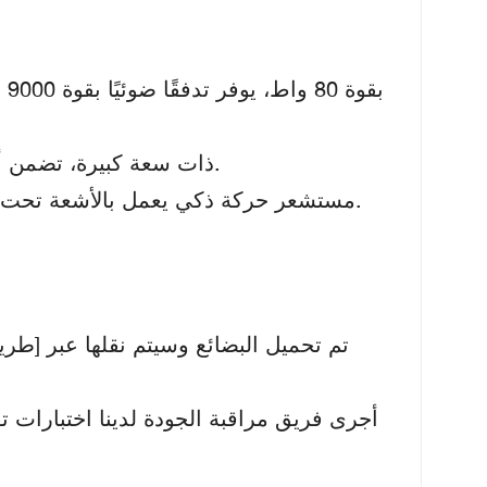
بطارية LiFePO4 ذات سعة كبيرة، تضمن أداءً مستقرًا حتى خلال 7-10 أيام ممطرة.
مستشعر حركة ذكي يعمل بالأشعة تحت الحمراء + تحكم زمني، يوازن بين السطوع وكفاءة الطاقة.
تم تحميل البضائع وسيتم نقلها عبر [طريق