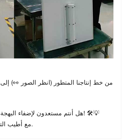
من خط إنتاجنا المتطور (انظر الصور 👀) إ
هل أنتم مستعدون لإضفاء البهجة على شوارعكم؟ راسلونا للحصول على عرض سعر مُخصّص! 🛠️💡
مع أطيب التحيات، شركة شنتشن ليدراي للإلكترونيات الضوئية المحدودة.