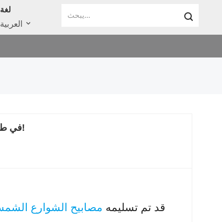
لغة
العربية
مصابيح الشوارع الشمسية المتكاملة LC2-80W في طريقها إلى صربيا!
يسرنا إبلاغكم بأن طلبكم لـ LC2-80W قد تم تسليمه
مصابيح الشوارع الشمسي