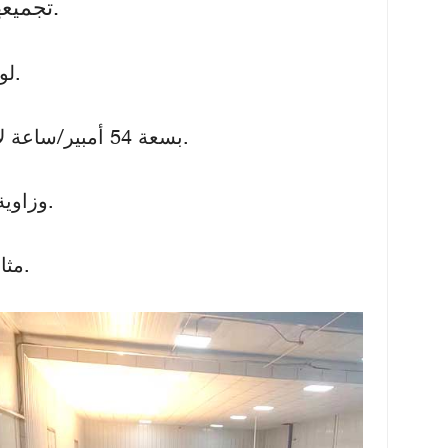
تجميعها بالكامل وفحصها، وهي الآن جاهزة للشحن إلى صربيا.
✅ لوحة شمسية عالية الكفاءة بقدرة 140 واط للشحن السريع.
✅ بطارية ليثيوم فوسفات الحديد (LiFePO4) بسعة 54 أمبير/ساعة لأداء يدوم طويلاً.
✅ توزيع الضوء T3 وزاوية شعاع 70°×140° لتغطية واسعة وموحدة.
✅ تصنيف مقاومة الماء IP65، مثالي للظروف الخارجية القاسية.