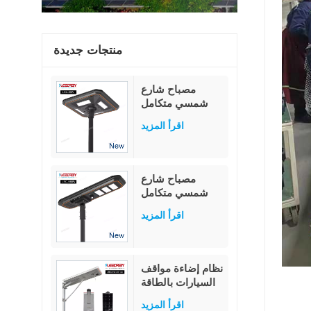
منتجات جديدة
مصباح شارع
شمسي متكامل
ذكي مزود بتقنية
اقرأ المزيد
استشعار الضوء
بقدرة 60 واط
مصباح شارع
شمسي متكامل
بقدرة 80 واط،
اقرأ المزيد
مزود بمستشعر
حركة PIR عالي
الإضاءة بقدرة 230
لومن/واط، وبطارية
نظام إضاءة مواقف
ليثيوم فوسفات
السيارات بالطاقة
الحديد العسكرية
الشمسية الكل في
بتقنية MPPT.
اقرأ المزيد
واحد، نظام كاميرا