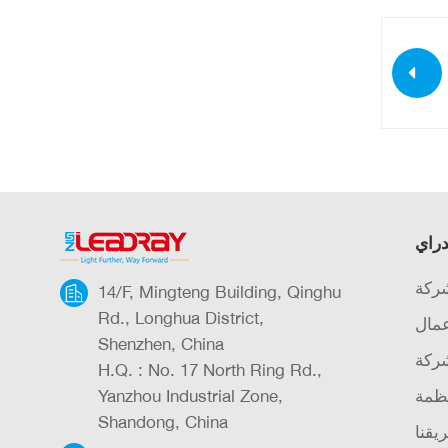
دراي
شركة
14/F, Mingteng Building, Qinghu
Rd., Longhua District,
عمال
Shenzhen, China
شركة
H.Q. : No. 17 North Ring Rd.,
ظمة
Yanzhou Industrial Zone,
Shandong, China
يقنا