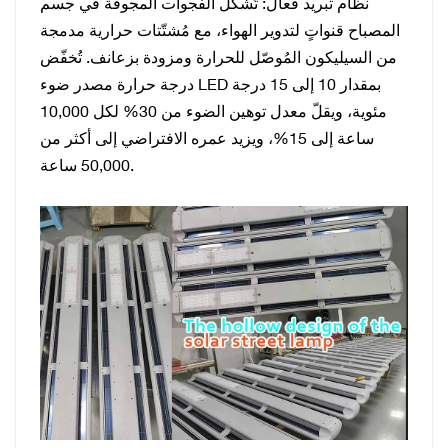
نظام تبريد فعال: تُشكّل الفجوات المجوفة في جسم
المصباح قنواتٍ لتدوير الهواء، مع مُشتّتات حرارية مدمجة
من السيليكون المُوصّل للحرارة ومزودة بزعانف. تُخفّض
درجة حرارة مصدر ضوء LED بمقدار 10 إلى 15 درجة
مئوية، ويقلّ معدل توهين الضوء من 30% لكل 10,000
ساعة إلى 15%، ويزيد عمره الافتراضي إلى أكثر من
50,000 ساعة.