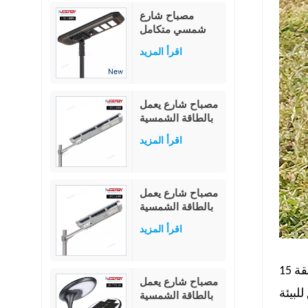
مصباح شارع
شمسي متكامل
بقدرة 80 واط،
اقرأ المزيد
مزود بمستشعر
حركة PIR عالي
الإضاءة بقدرة 230
لومن/واط، وبطارية
مصباح شارع يعمل
ليثيوم فوسفات
بالطاقة الشمسية
الحديد العسكرية
LED عالي
بتقنية MPPT.
اقرأ المزيد
الإضاءة، مزود
بجهاز تحكم عن بعد
مدمج، مقاوم للماء
بمعيار IP65، بقدرة
مصباح شارع يعمل
20 واط، 40 واط،
بالطاقة الشمسية
60 واط، الكل في
LED متعدد
واحد
اقرأ المزيد
الوظائف
للاستخدام
الخارجي، مقاوم
للماء بمعيار IP65،
مصباح شارع يعمل
بقدرة 40 واط
لبيئة
بالطاقة الشمسية