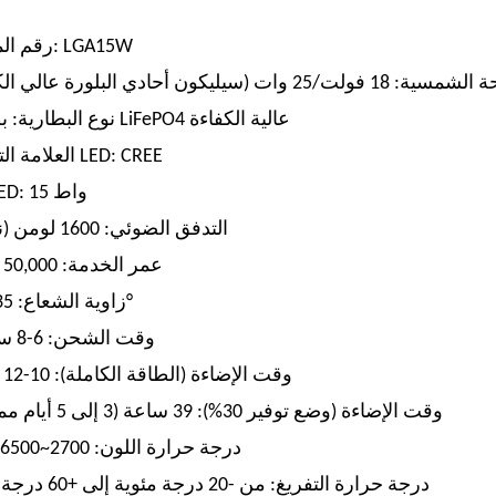
رقم الموديل: LGA15W
 وات (سيليكون أحادي البلورة عالي الكفاءة)
نوع البطارية: بطارية LiFePO4 عالية الكفاءة
العلامة التجارية LED: CREE
قوة LED: 15 واط
التدفق الضوئي: 1600 لومن (نوعي)
عمر الخدمة: 50,000 ساعة
زاوية الشعاع: 135×60°
وقت الشحن: 6-8 ساعات
وقت الإضاءة (الطاقة الكاملة): 10-12 ساعة
وقت الإضاءة (وضع توفير 30%): 39 ساعة (3 إلى 5 أيام ممطرة)
درجة حرارة اللون: 2700~6500 كلفن
درجة حرارة التفريغ: من -20 درجة مئوية إلى +60 درجة مئوية