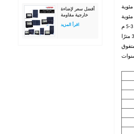
الشمسية بقوة 80
وات
أفضل سعر لإضاءة
خارجية مقاومة
للماء IP65 بقدرة
اقرأ المزيد
25 وات و40 و60
و100 و200 و300
وات من مصابيح
LED الشمسية
المصنوعة من زجاج
ABS