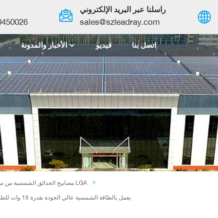
راسلنا عبر البريد الإلكتروني
0450026
sales@szleadray.com
اتصل بنا
فيديو
الأخبار والمدونة
English
français
español
العربية
中文
مصابيح الحدائق الشمسية من سلسلة LGA
مصباح UFO يعمل بالطاقة الشمسية عالي الجودة بقدرة 15 وات للطرق والحدائق والساحات وإضاءة الشوارع مع مستشعر الحركة