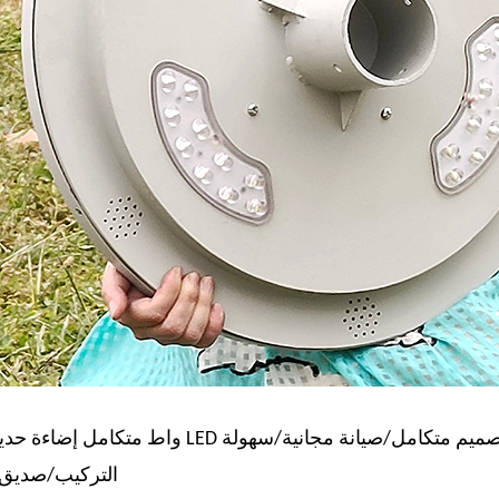
تصميم متكامل/صيانة مجانية/سهولة
15 واط متكامل
التركيب/صديق ل