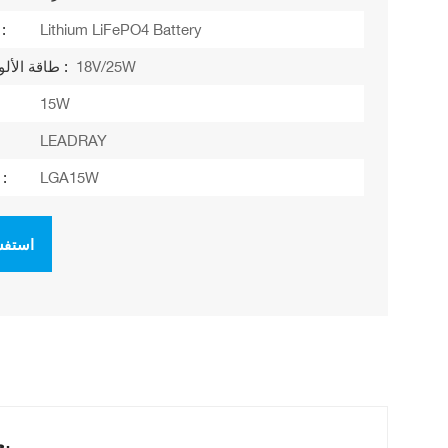
Lithium LiFePO4 Battery
نوع البطارية
18V/25W
طاقة الألواح الشمسية :
15W
LEADRAY
LGA15W
رقم الموديل :
استفس
مصبا