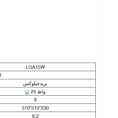
LGA15W
ا
بريدجيلوكس
25 واط
9
510*510*230
8.2