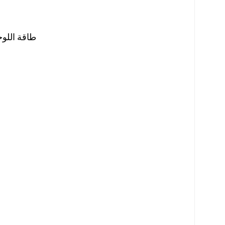
طاقة اللوحة الشمسية: 18 فولت/25