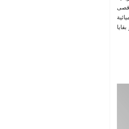
 أقصى
ائية