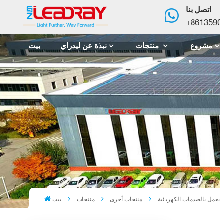
اتصل بنا
+861359
مشروع
منتجات
نبذة عن ليدراي
بيت
عمل بالصدمات الكهربائية
منتجات أخرى
منتجات
بيت