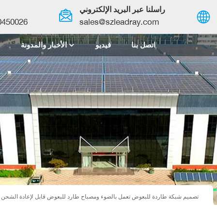
راسلنا عبر البريد الإلكتروني
0450026
sales@szleadray.com
اتصل بنا
فيديو
الأخبار والمدونة
English
français
español
العربية
中文
تصميم شبكة طاردة للبعوض تعمل بالضوء ومصباح طارد للبعوض قابل لإعادة الشحن ي