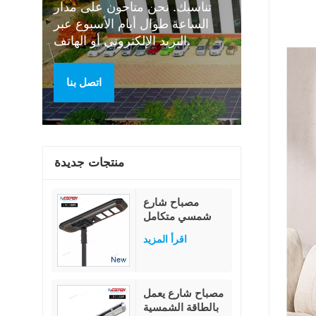
تناسبك. نحن متاحون على مدار
الساعة طوال أيام الأسبوع عبر
البريد الإلكتروني أو الهاتف.
اتصل بنا
منتجات جديدة
مصباح شارع
شمسي متكامل
بقدرة 80 واط،
اقرأ المزيد
مزود بمستشعر
حركة PIR عالي
الإضاءة بقدرة 230
لومن/واط، وبطارية
مصباح شارع يعمل
ليثيوم فوسفات
بالطاقة الشمسية
الحديد العسكرية