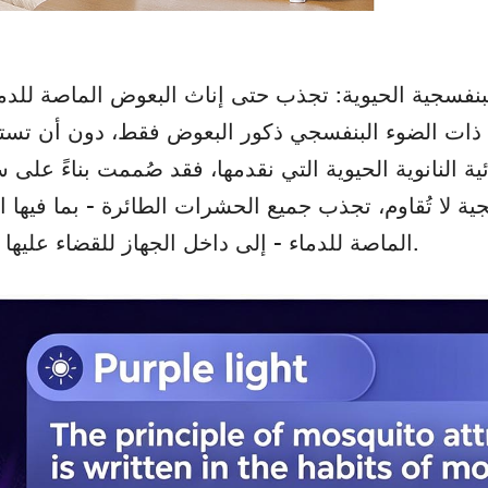
البنفسجية الحيوية: تجذب حتى إناث البعوض الماصة للدم
 ذات الضوء البنفسجي ذكور البعوض فقط، دون أن تس
ئية النانوية الحيوية التي نقدمها، فقد صُممت بناءً على
 لا تُقاوم، تجذب جميع الحشرات الطائرة - بما فيها ال
الماصة للدماء - إلى داخل الجهاز للقضاء عليها تمامًا.