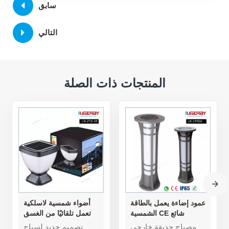
سابق
التالي
المنتجات ذات الصلة
عمود إضاءة يعمل بالطاقة
أضواء شمسية لاسلكية
الشمسية CE شائع
تعمل تلقائيًا من الغسق
الاستخدام في الهواء
إلى الفجر باللون الأبيض
مصباح حديقة خارجي
تصميم جديد لسياج