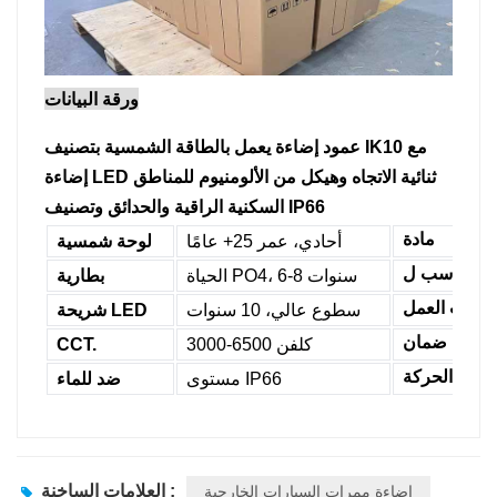
ورقة البيانات
عمود إضاءة يعمل بالطاقة الشمسية بتصنيف IK10 مع
إضاءة LED ثنائية الاتجاه وهيكل من الألومنيوم للمناطق
السكنية الراقية والحدائق وتصنيف IP66
مادة
أحادي، عمر 25+ عامًا
لوحة شمسية
مناسب ل
الحياة PO4، 6-8 سنوات
بطارية
وقت العمل
سطوع عالي، 10 سنوات
شريحة LED
ضمان
3000-6500 كلفن
CCT.
شعار الحركة
مستوى IP66
ضد للماء
إضاءة ممرات السيارات الخارجية
العلامات الساخنة :