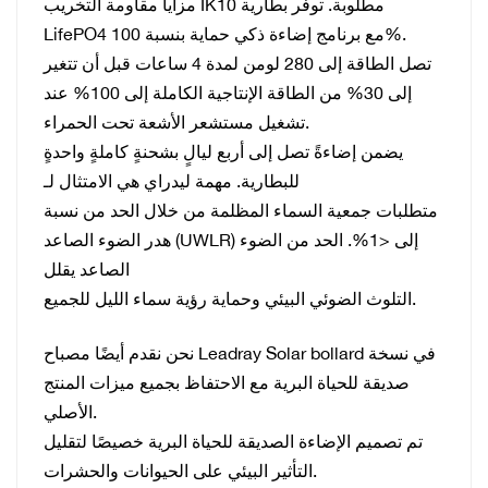
مزايا مقاومة التخريب IK10 مطلوبة. توفر بطارية
LifePO4 مع برنامج إضاءة ذكي حماية بنسبة 100%.
تصل الطاقة إلى 280 لومن لمدة 4 ساعات قبل أن تتغير
إلى 30% من الطاقة الإنتاجية الكاملة إلى 100% عند
تشغيل مستشعر الأشعة تحت الحمراء.
يضمن إضاءةً تصل إلى أربع ليالٍ بشحنةٍ كاملةٍ واحدةٍ
للبطارية. مهمة ليدراي هي الامتثال لـ
متطلبات جمعية السماء المظلمة من خلال الحد من نسبة
هدر الضوء الصاعد (UWLR) إلى <1%. الحد من الضوء
الصاعد يقلل
التلوث الضوئي البيئي وحماية رؤية سماء الليل للجميع.
نحن نقدم أيضًا مصباح Leadray Solar bollard في نسخة
صديقة للحياة البرية مع الاحتفاظ بجميع ميزات المنتج
الأصلي.
تم تصميم الإضاءة الصديقة للحياة البرية خصيصًا لتقليل
التأثير البيئي على الحيوانات والحشرات.