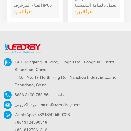
الطلق من الدرجة
الدافئ في الهواء الطلق
يعمل بالطاقة الشمسية
الفناء المزخرف IP65
التجارية الحديثة LED
مقاومة للماء IP65 لومن
بتصنيف IP65 LED
المقاوم للماء في الهواء
اقرأ المزيد
اقرأ المزيد
Eco Aluminum
عالي للممر والمسار
الطلق
14/F, Mingteng Building, Qinghu Rd., Longhua District,
Shenzhen, China
H.Q. : No. 17 North Ring Rd., Yanzhou Industrial Zone,
Shandong, China
هاتف :
+ 86 755 2100 8656
sales@szleadray.com
بريد إلكتروني :
WhatsApp :
+8613590450026
+8613424390319
+8618127061312