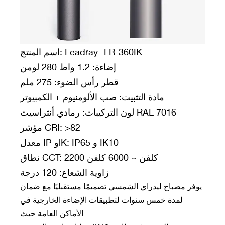
اسم المنتج: Leadray -LR-360IK
إضاءة:
1.2 واط 280 لومن
قطر رأس الضوء:
275 ملم
مادة التثبيت:
صب الألومنيوم + الكمبيوتر
رمادي أنثراسيت RAL 7016
لون التركيبات:
>82
مؤشر CRI:
IP65 و IK10
معدل IP وlK:
2200 كلفن ~ 6000 كلفن
نطاق CCT:
زاوية الشعاع:
120 درجة
يوفر مصباح ليدراي الشمسي تصميمًا مستقبليًا مع ضمان
لمدة خمس سنوات لتطبيقات الإضاءة الخارجية في
الأماكن العامة حيث