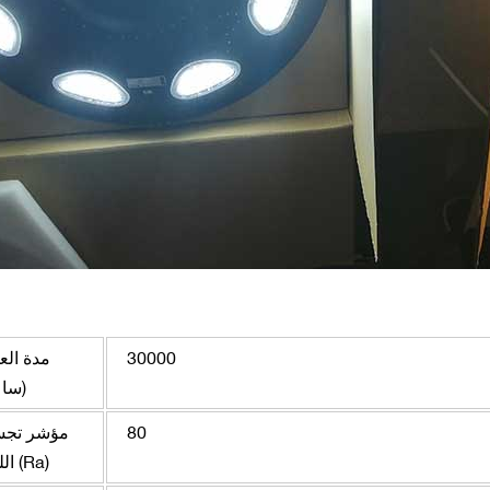
30000
مدة الع
(ساع
80
مؤشر تجس
اللون (Ra)