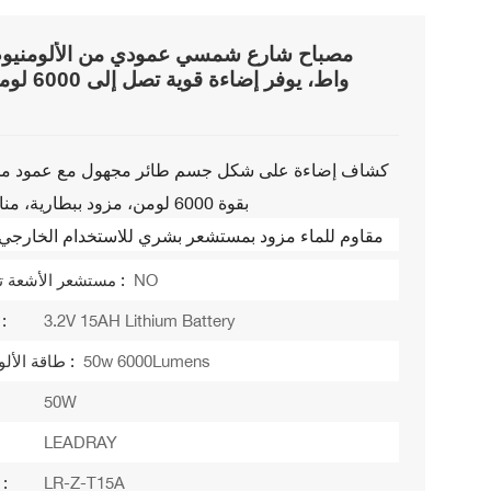
واط، يوفر إضا
كشاف إضاءة على شكل جسم طائر مجهول مع عمود من ا
بقوة 6000 لومن، مزود ببطارية، مناسب للحديقة
مصباح LED مقاوم للماء مزود بمستشعر بشري للاستخدام الخارجي
NO
مستشعر الأشعة تحت الحمراء :
3.2V 15AH Lithium Battery
نوع البطارية
50w 6000Lumens
طاقة الألواح الشمسية :
50W
LEADRAY
LR-Z-T15A
رقم الموديل :