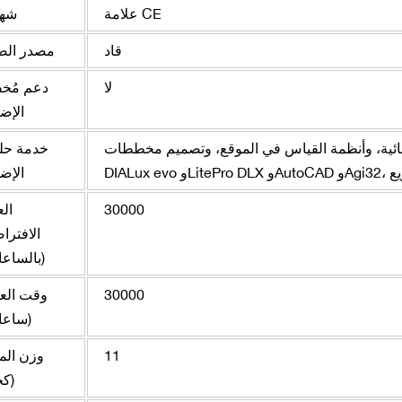
علامة CE
شها
قاد
مصدر الض
لا
دعم مُخ
الإض
ربائية، وأنظمة القياس في الموقع، وتصميم مخططات
خدمة حل
لمشاريع
الإض
30000
ال
الافترا
(بالساعا
30000
وقت الع
(ساعا
11
وزن الم
(كج