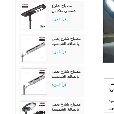
مصباح شارع
شمسي متكامل
بقدرة 80 واط،
اقرأ المزيد
مزود بمستشعر
حركة PIR عالي
الإضاءة بقدرة 230
لومن/واط، وبطارية
مصباح شارع يعمل
ليثيوم فوسفات
بالطاقة الشمسية
الحديد العسكرية
LED عالي
بتقنية MPPT.
اقرأ المزيد
الإضاءة، مزود
بجهاز تحكم عن بعد
مدمج، مقاوم للماء
بمعيار IP65، بقدرة
مصباح شارع يعمل
20 واط، 40 واط،
بالطاقة الشمسية
60 واط، الكل في
LED متعدد
مل
واحد
اقرأ المزيد
الوظائف
ة)
للاستخدام
الخارجي، مقاوم
يد
للماء بمعيار IP65،
مصباح شارع يعمل
بقدرة 40 واط
بالطاقة الشمسية