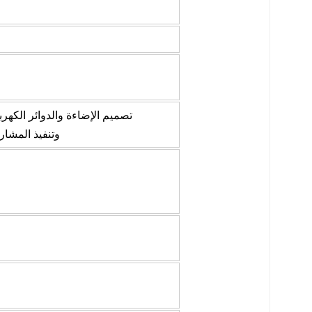
تصميم الإضاءة والدوائر الكه
DIALux evo وLitePro DLX وAutoCAD وAgi32، وتنفيذ ا