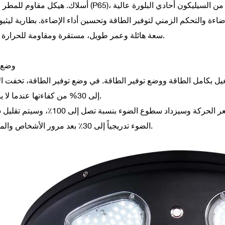
أسلاك. هيكل مقاوم للمطر والصدأ (P65)، لا يحتاج إلى صيانة، مناسب للتركيب الدائم. لوحة شمسية من السيلي
امًا. يدمج مستشعر الإضاءة والتحكم الزمني لتوفير الطاقة وتحسين أداء الإضاءة. بطارية لي
سعة هائلة وعمر طويل، مستقرة ومقاومة للحرارة العالية.
وضع 
ل بكامل الطاقة ووضع توفير الطاقة. في وضع توفير الطاقة، تخفت ال
إلى 30% من كفاءتها عندما لا يمر أحد.
عندما يمر الأشخاص أو المركبات، سيكتشف المستشعر الحركة وسيزداد سطوع الضوء بنسبة
الضوء تدريجياً إلى 30٪ بعد مرور الأشخاص والمركبات.