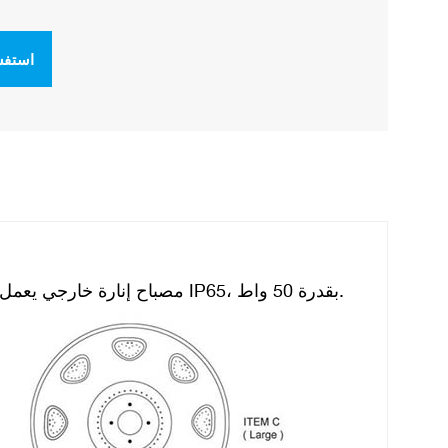
استفس
مصباح إنارة خارجي يعمل بالطاقة الشمسية على شكل جسم طائر، مقاوم للماء والغبار بمعيار IP65، بقدرة 50 واط.