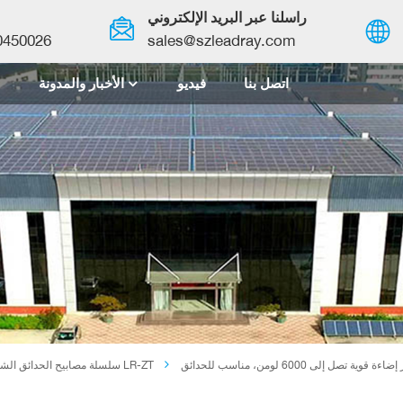
راسلنا عبر البريد الإلكتروني
0450026
sales@szleadray.com
اتصل بنا
فيديو
الأخبار والمدونة
English
français
español
العربية
中文
سلسلة مصابيح الحدائق الشمسية LR-ZT