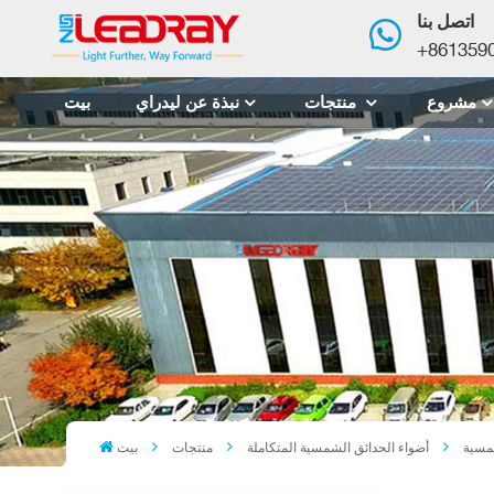
اتصل بنا
+861359
مشروع
منتجات
نبذة عن ليدراي
بيت
أضواء الحدائق الشمسية المتكاملة
منتجات
بيت