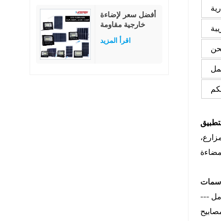
الشمسية بقوة 80
ية
وات
أفضل سعر لإضاءة
خارجية مقاومة
يبة
للماء IP65 بقدرة
اقرأ المزيد
25 وات و40 و60
حن
و100 و200 و300
وات من مصابيح
مل
LED الشمسية
المصنوعة من زجاج
كم
ABS
تطبيق
زارع،
سمات
امل
 تصميم متكامل بدون