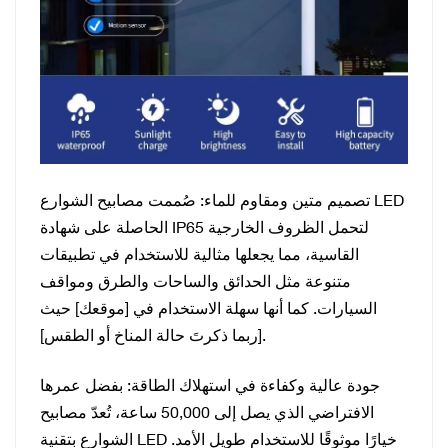
تصميم متين ومقاوم للماء: صُممت مصابيح الشوارع LED
الحاصلة على شهادة IP65 لتحمل الظروف الخارجية
القاسية، مما يجعلها مثالية للاستخدام في تطبيقات
متنوعة مثل الحدائق والساحات والطرق ومواقف
السيارات. كما أنها سهلة الاستخدام في [موقعك] حيث
[ربما ذكرتَ حالة المناخ أو الطقس].
جودة عالية وكفاءة في استهلاك الطاقة: بفضل عمرها
الافتراضي الذي يصل إلى 50,000 ساعة، تُعدّ مصابيح
الشوارع بتقنية LED خيارًا موثوقًا للاستخدام طويل الأمد.