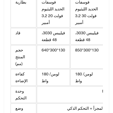
يد
فوسفات
فوسفات
بطارية
وم
الحديد الليثيوم
الحديد الليثيوم
فولت 40
3.2 فولت 30
3.2 فولت 20
عة
أمبير
أمبير
فيليبس 3030،
فيليبس 3030،
فيليبس 3030،
قاد
48 قطعة
48 قطعة
10
850*300*130
640*300*130
حجم
المنتج
(مم)
180 لومن/
180 لومن/
كفاءة
واط
واط
الإضاءة
وحدة
التحكم
مني المجزأ + التحكم الذكي
وضع