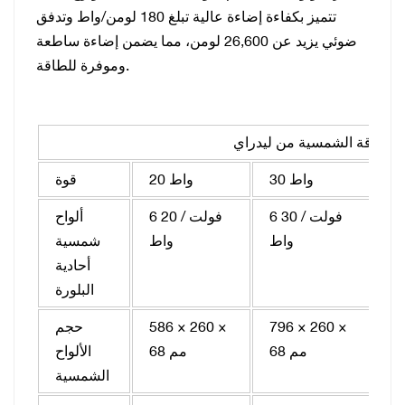
تتميز بكفاءة إضاءة عالية تبلغ 180 لومن/واط وتدفق
ضوئي يزيد عن 26,600 لومن، مما يضمن إضاءة ساطعة
وموفرة للطاقة.
بالطاقة الشمسية من ليدراي
30 واط
20 واط
قوة
6 فولت / 40
6 فولت / 30
6 فولت / 20
ألواح
ط
واط
واط
شمسية
أحادية
البلورة
10
796 × 260 ×
586 × 260 ×
حجم
م
68 مم
68 مم
الألواح
الشمسية