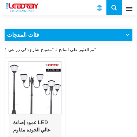
العربية
فئات المنتجات
English
1 تم العثور على النتائج لـ "مصباح شارع ذكي زراعي"
français
español
العربية
中文
عمود إضاءة LED
عالي الجودة مقاوم