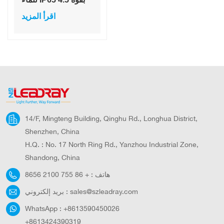
واط يعمل بالطاقة
اقرأ المزيد
الشمسية، مصباح
حديقة، عمود منظر
طبيعي، عمود إضاءة
خارجي يعمل بالطاقة
الشمسية LED
للحديقة
14/F, Mingteng Building, Qinghu Rd., Longhua District,
Shenzhen, China
H.Q. : No. 17 North Ring Rd., Yanzhou Industrial Zone,
Shandong, China
هاتف :
+ 86 755 2100 8656
sales@szleadray.com
بريد إلكتروني :
WhatsApp :
+8613590450026
+8613424390319