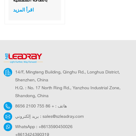
LED خارجي UFO
اقرأ المزيد
14/F, Mingteng Building, Qinghu Rd., Longhua District,
Shenzhen, China
H.Q. : No. 17 North Ring Rd., Yanzhou Industrial Zone,
Shandong, China
هاتف :
+ 86 755 2100 8656
sales@szleadray.com
بريد إلكتروني :
WhatsApp :
+8613590450026
+8613424390319