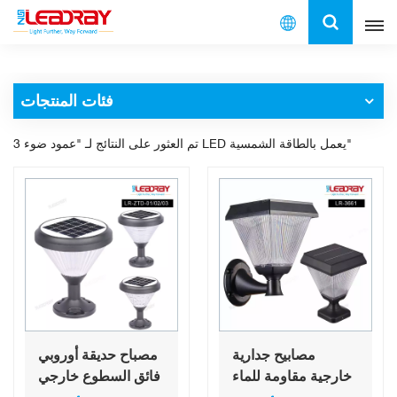
العربية
فئات المنتجات
English
3 تم العثور على النتائج لـ "عمود ضوء LED يعمل بالطاقة الشمسية"
français
español
العربية
中文
مصابيح جدارية
مصباح حديقة أوروبي
خارجية مقاومة للماء
فائق السطوع خارجي