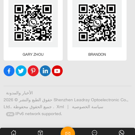
GARY ZHOU
BRANDON
الأخبار والمدونة
حقوق الطبع والنشر © 2026 Shenzhen Leadray Optoelectronic Co.,
سياسة الخصوصية
|
Xml
Ltd.. جميع الحقوق محفوظة .
IPv6 network supported.