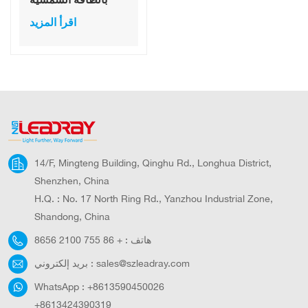
LED عالي الكفاءة
اقرأ المزيد
ومتين بقدرة 80 واط،
مقاوم للماء بمعيار
IP66، درجة حرارة
اللون 4500
كلفن/6500 كلفن،
مزود بمستشعر رادار
14/F, Mingteng Building, Qinghu Rd., Longhua District,
Shenzhen, China
H.Q. : No. 17 North Ring Rd., Yanzhou Industrial Zone,
Shandong, China
هاتف :
+ 86 755 2100 8656
sales@szleadray.com
بريد إلكتروني :
WhatsApp :
+8613590450026
+8613424390319