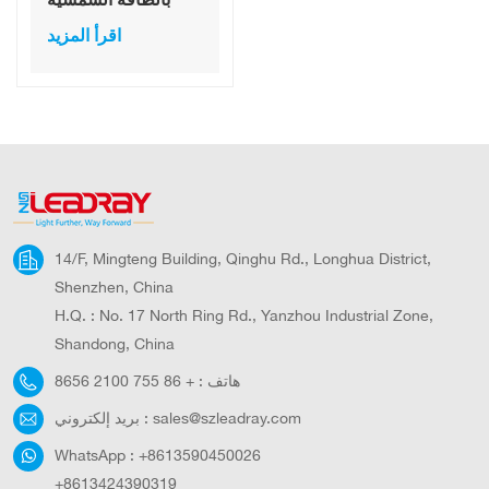
بتقنية LED مدمجة،
اقرأ المزيد
مزود ببطارية ليثيوم
30 واط، بتصميم جديد
كليًا، يعمل ببطارية
ليثيوم.
14/F, Mingteng Building, Qinghu Rd., Longhua District,
Shenzhen, China
H.Q. : No. 17 North Ring Rd., Yanzhou Industrial Zone,
Shandong, China
هاتف :
+ 86 755 2100 8656
sales@szleadray.com
بريد إلكتروني :
WhatsApp :
+8613590450026
+8613424390319