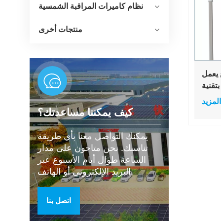
نظام كاميرات المراقبة الشمسية
منتجات أخرى
يعمل
تقنية
LED مدمجة، مزود
المزيد
ببطارية ليثيوم 30 واط،
كيف يمكننا مساعدتك؟
 يعمل
يمكنك التواصل معنا بأي طريقة
تناسبك. نحن متاحون على مدار
الساعة طوال أيام الأسبوع عبر
البريد الإلكتروني أو الهاتف.
اتصل بنا