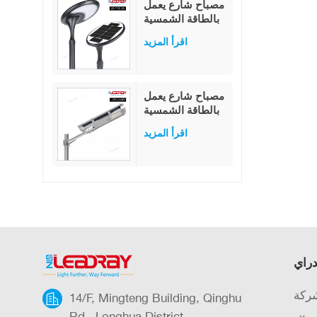
مصباح شارع يعمل
أضواء خرافية على
بالطاقة الشمسية
شكل نجمة، ديكور
مدمج عالي الجودة
خارجي للحديقة
اقرأ المزيد
بقوة 38 وات،
أبيض/أبيض دافئ،
مثبت على عمود
LED للحديقة
مصباح شارع يعمل
والطريق، مصنف
بالطاقة الشمسية
IP65
LED متعدد
اقرأ المزيد
الوظائف
للاستخدام
الخارجي، مقاوم
للماء بمعيار IP65،
بقدرة 40 واط
دراي
شركة
14/F, Mingteng Building, Qinghu
Rd., Longhua District,