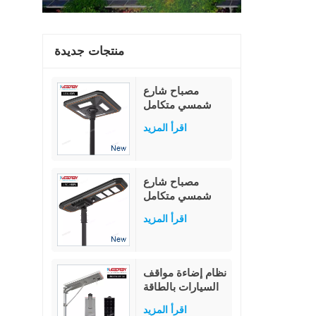
منتجات جديدة
مصباح شارع
شمسي متكامل
ذكي مزود بتقنية
اقرأ المزيد
استشعار الضوء
بقدرة 60 واط
مصباح شارع
شمسي متكامل
بقدرة 80 واط،
اقرأ المزيد
مزود بمستشعر
حركة PIR عالي
الإضاءة بقدرة 230
لومن/واط، وبطارية
نظام إضاءة مواقف
ليثيوم فوسفات
السيارات بالطاقة
الحديد العسكرية
الشمسية الكل في
بتقنية MPPT.
اقرأ المزيد
واحد، نظام كاميرا