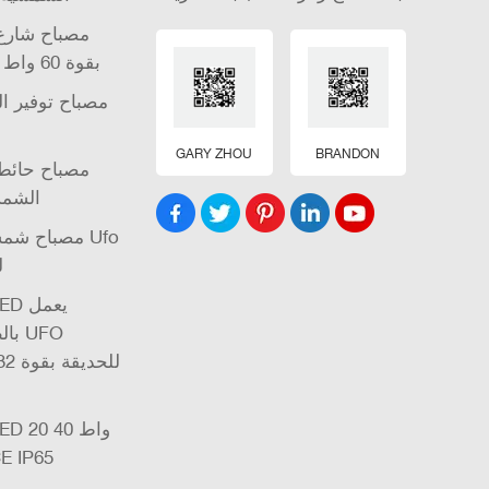
مصباح شارع 
الشمسية LED بقوة 60 واط
مصباح توفير ا
GARY ZHOU
BRANDON
مصباح حائط 
الشمس
مصباح شمسي
ل
بال
واط 60 واط P65