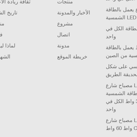
منتجات
ثقافة ريادة الأ
يعمل بالطاقة
الأخبار والمدونة
تاريخ ال
مشروع
من
لطاقة الكل في
اتصال
فر
واحد
مدونة
لماذا لي
يعمل بالطاقة
ية من الصين
خريطة الموقع
الشها
 على شكل Ufo
حديقة الطريق
مصباح شارع LED يعمل
طاقة الشمسية UFO
للحديقة بقوة 32 واط الكل في
واحد
مصباح شارع LED 20 واط 40
CE I